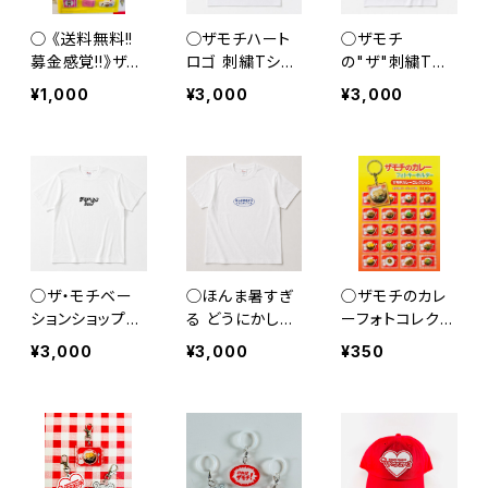
◯ 《送料無料!!
◯ザモチハート
◯ザモチ
募金感覚!!》ザモ
ロゴ 刺繍Tシャ
の"ザ"刺繍Tシ
チステッカー フ
ツ◯
ャツ◯
¥1,000
¥3,000
¥3,000
ルセット◯
◯ザ・モチベー
◯ほんま暑すぎ
◯ザモチのカレ
ションショップ
る どうにかして
ーフォトコレクシ
刺繍Tシャツ◯
くれ 刺繍Tシャ
ョンキーホルダ
¥3,000
¥3,000
¥350
ツ◯
ー◯