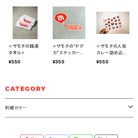
⚪︎ザモチの銭湯
⚪︎ザモチの"ドデ
⚪︎ザモチの人気
タオル⚪︎
カ"ステッカーセ
カレー詰め込み
ット⚪︎
ステッカーシー
¥550
¥350
¥550
ト⚪︎
CATEGORY
刺繍カラー
赤